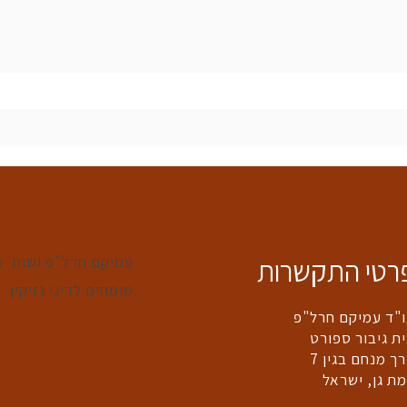
רטי התקשרות
‎עמיקם חרל"פ ושות' עו
מומחים לדיני נזיקין‎
"ד עמיקם חרל"פ
ת גיבור ספורט
ך מנחם בגין 7
ת גן, ישראל